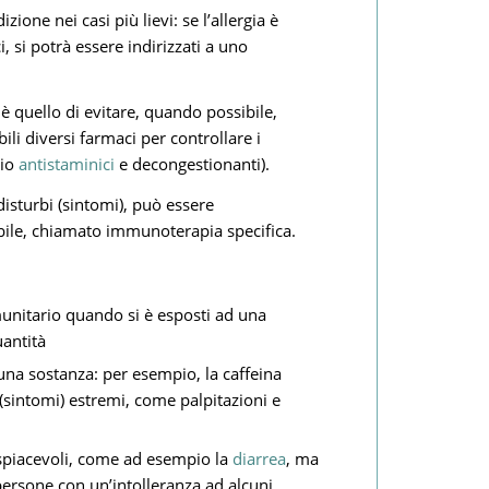
zione nei casi più lievi: se l’allergia è
, si potrà essere indirizzati a uno
a è quello di evitare, quando possibile,
li diversi farmaci per controllare i
pio
antistaminici
e decongestionanti).
disturbi (sintomi), può essere
ile, chiamato immunoterapia specifica.
munitario quando si è esposti ad una
antità
una sostanza: per esempio, la caffeina
(sintomi) estremi, come palpitazioni e
spiacevoli, come ad esempio la
diarrea
, ma
persone con un’intolleranza ad alcuni