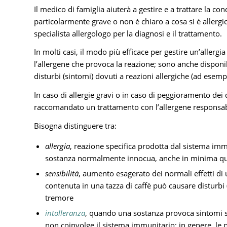
Il medico di famiglia aiuterà a gestire e a trattare la condi
particolarmente grave o non è chiaro a cosa si è allergici
specialista allergologo per la diagnosi e il trattamento.
In molti casi, il modo più efficace per gestire un’allergi
l’allergene che provoca la reazione; sono anche disponibi
disturbi (sintomi) dovuti a reazioni allergiche (ad esem
In caso di allergie gravi o in caso di peggioramento dei 
raccomandato un trattamento con l’allergene responsab
Bisogna distinguere tra:
allergia
, reazione specifica prodotta dal sistema im
sostanza normalmente innocua, anche in minima qu
sensibilità
, aumento esagerato dei normali effetti di 
contenuta in una tazza di caffè può causare disturbi 
tremore
intolleranza
, quando una sostanza provoca sintomi 
non coinvolge il sistema immunitario; in genere, le 