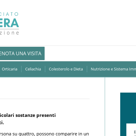
ENOTA UNA VISITA
Orticaria
Celiachia
Colesterolo e Dieta
Nutrizione e Sistema Im
icolari sostanze presenti
i.
persona su quattro, possono comparire in un