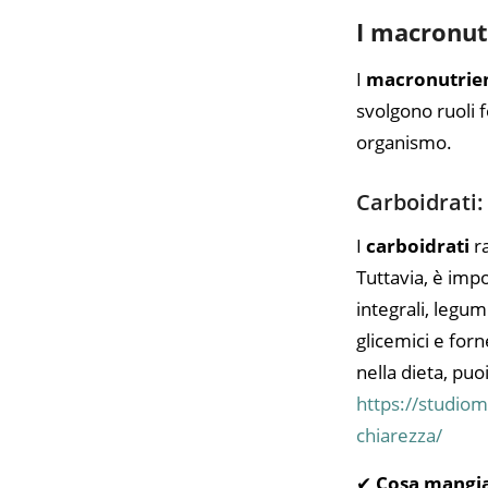
I macronutr
I
macronutrien
svolgono ruoli 
organismo.
Carboidrati:
I
carboidrati
ra
Tuttavia, è imp
integrali, legu
glicemici e for
nella dieta, puo
https://studiom
chiarezza/
✔
Cosa mangi