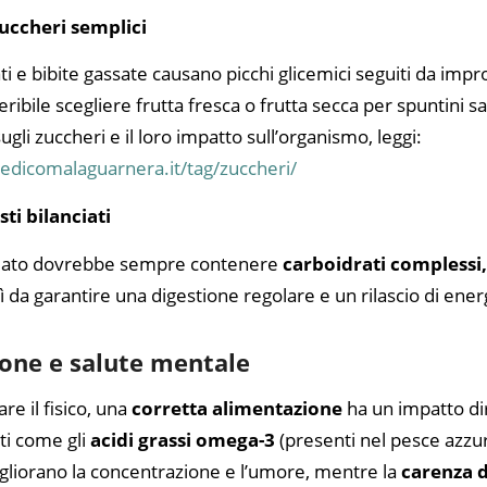
zuccheri semplici
ti e bibite gassate causano picchi glicemici seguiti da improv
feribile scegliere frutta fresca o frutta secca per spuntini sa
ugli zuccheri e il loro impatto sull’organismo, leggi:
edicomalaguarnera.it/tag/zuccheri/
sti bilanciati
ciato dovrebbe sempre contenere
carboidrati complessi,
sì da garantire una digestione regolare e un rilascio di ene
one e salute mentale
re il fisico, una
corretta alimentazione
ha un impatto dir
ti come gli
acidi grassi omega-3
(presenti nel pesce azzur
igliorano la concentrazione e l’umore, mentre la
carenza d