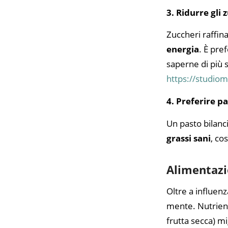
3. Ridurre gli 
Zuccheri raffina
energia
. È pre
saperne di più s
https://studiom
4. Preferire pa
Un pasto bilan
grassi sani
, co
Alimentazi
Oltre a influenza
mente. Nutrien
frutta secca) m