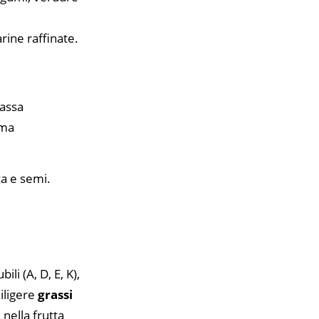
arine raffinate.
massa
ema
ca e semi.
li (A, D, E, K),
iligere
grassi
 nella frutta