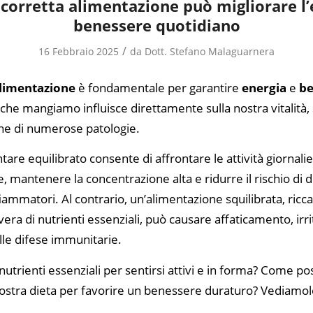
orretta alimentazione può migliorare l’e
benessere quotidiano
/
16 Febbraio 2025
da
Dott. Stefano Malaguarnera
alimentazione
è fondamentale per garantire
energia
e
be
 che mangiamo influisce direttamente sulla nostra vitalità,
ne di numerose patologie.
tare equilibrato consente di affrontare le attività giornali
 mantenere la concentrazione alta e ridurre il rischio di d
iammatori. Al contrario, un’alimentazione squilibrata, ricca 
era di nutrienti essenziali, può causare affaticamento, irri
le difese immunitarie.
nutrienti essenziali per sentirsi attivi e in forma? Come p
nostra dieta per favorire un benessere duraturo? Vediamol