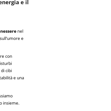
nergia e il
nessere
nel
 sull’umore e
ere con
isturbi
di cibi
tabilità e una
ossiamo
o insieme.