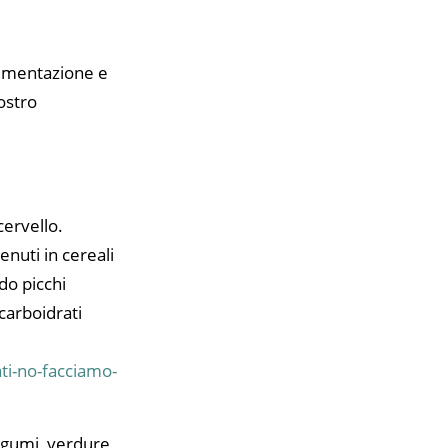
alimentazione e
ostro
cervello.
enuti in cereali
do picchi
carboidrati
ti-no-facciamo-
legumi, verdure