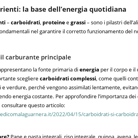
ienti: la base dell’energia quotidiana
ti
–
carboidrati
,
proteine
e
grassi
– sono i pilastri dell’
fondamentali nel garantire il corretto funzionamento del n
 il carburante principale
ppresentano la fonte primaria di
energia
per il corpo e il 
ortante scegliere
carboidrati complessi
, come quelli cont
mi e verdure, perché vengono assimilati lentamente, evitan
nendo energia costante. Per approfondire l’importanza dei 
i consultare questo articolo:
edicomalaguarnera.it/2022/04/15/carboidrati-si-carboidra
are?
Pane e pasta integrali, riso integrale, quinoa, avena, 