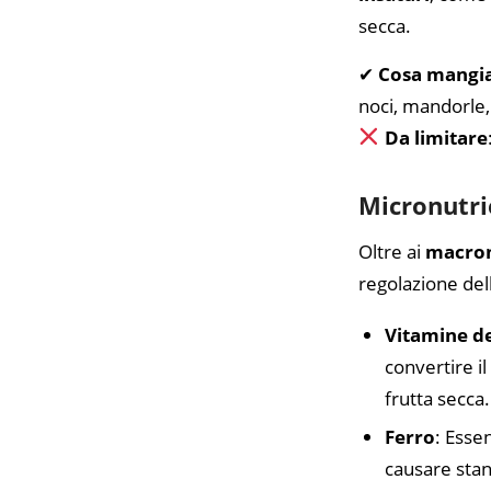
secca.
✔
Cosa mangi
noci, mandorle, 
Da limitare
Micronutrie
Oltre ai
macron
regolazione dell
Vitamine d
convertire il
frutta secca.
Ferro
: Esse
causare stan