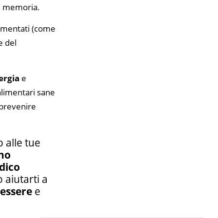
di memoria.
fermentati (come
e del
ergia
e
alimentari sane
 prevenire
 alle tue
ano
dico
 aiutarti a
essere
e