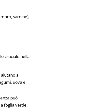
ombro, sardine),
o cruciale nella
 aiutano a
 legumi, uova e
arenza può
a foglia verde.