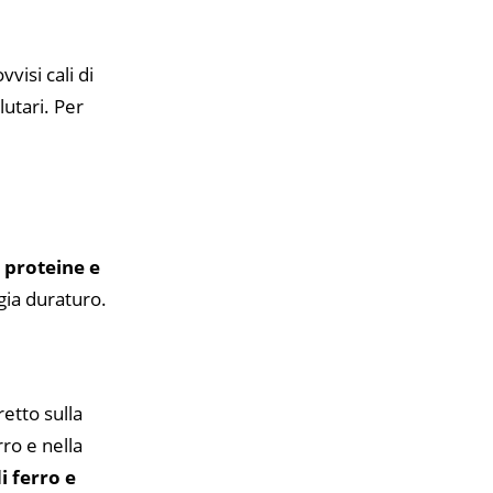
visi cali di
lutari. Per
 proteine e
rgia duraturo.
etto sulla
ro e nella
i ferro e