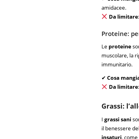
amidacee.
Da limitare
Proteine: pe
Le
proteine
son
muscolare, la r
immunitario.
✔
Cosa mangi
Da limitare
Grassi: l’a
I
grassi sani
son
il benessere de
insaturi
, come 