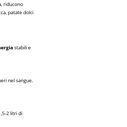
a, riducono
ca, patate dolci
nergia
stabili e
cheri nel sangue.
-2 litri di