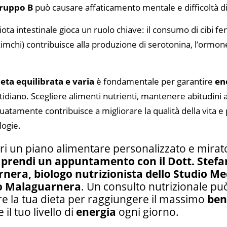
gruppo B
può causare affaticamento mentale e difficoltà 
iota intestinale gioca un ruolo chiave: il consumo di cibi 
kimchi) contribuisce alla produzione di serotonina, l’ormon
ieta equilibrata e varia
è fondamentale per garantire
en
idiano. Scegliere alimenti nutrienti, mantenere abitudini 
guatamente contribuisce a migliorare la qualità della vita e
ogie.
ri un piano alimentare personalizzato e mirato
,
prendi un appuntamento con il Dott. Stef
nera, biologo nutrizionista dello Studio Me
o Malaguarnera
. Un consulto nutrizionale può
re la tua dieta per raggiungere il massimo
ben
 il tuo livello di
energia
ogni giorno.