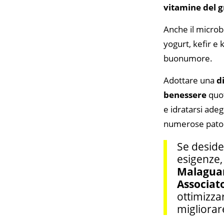
vitamine del 
Anche il microb
yogurt, kefir e 
buonumore.
Adottare una
d
benessere
quot
e idratarsi ade
numerose patol
Se deside
esigenze
Malaguar
Associat
ottimizza
migliorare